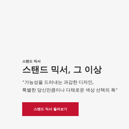
스탠드 믹서 어태치먼트
여러분의 창의력을 펼쳐보
스탠드 믹서
스탠드 믹서, 그 이상
세요.
"가능성을 드러내는 과감한 디자인,
다양한 어태치먼트로 스탠드 믹서의 잠재력을
특별한 당신만큼이나 다채로운 색상 선택의 폭"
깨워보세요. 신선한 파스타에서 버거까지
새롭고 맛있는 가능성을 만드세요.
스탠드 믹서 둘러보기
어태치먼트 둘러보기