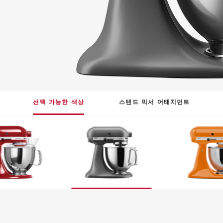
선택 가능한 색상
스탠드 믹서 어태치먼트