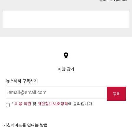
Item
added
to
the
compare
list,
매장 찾기
you
can
뉴스레터 구독하기
find
it
at
the
end
*
이용 약관
및
개인정보보호정책
에 동의합니다.
of
this
page
키친에이드를 만나는 방법