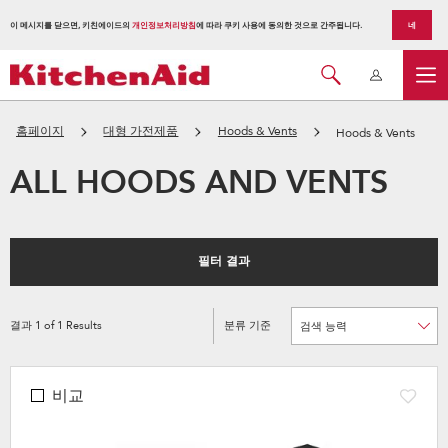
이 메시지를 닫으면, 키친에이드의
개인정보처리방침
에 따라 쿠키 사용에 동의한 것으로 간주됩니다.
네
홈페이지
대형 가전제품
Hoods & Vents
Hoods & Vents
ALL HOODS AND VENTS
필터 결과
결과
1
of
1
Results
분류 기준
Content
Changing
of
the
the
sort
page
by
has
option
been
the
비교
changed
page
will
refresh
updating