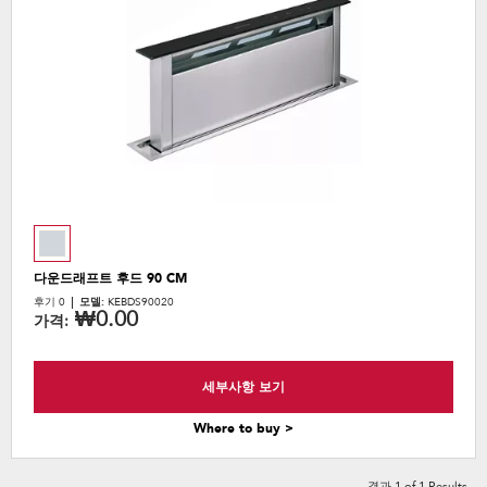
the
content
다운드래프트 후드 90 CM
후기 0
모델:
KEBDS90020
₩0.00
가격:
세부사항 보기
Where to buy >
결과
1
of
1
Results