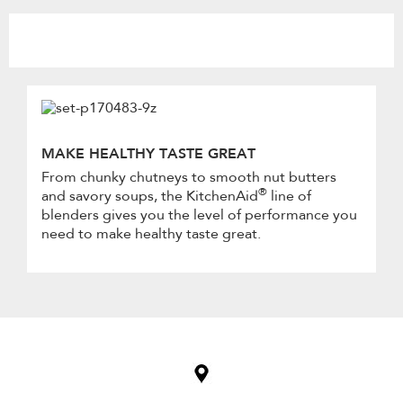
MAKE HEALTHY TASTE GREAT
From chunky chutneys to smooth nut butters
®
and savory soups, the KitchenAid
line of
blenders gives you the level of performance you
need to make healthy taste great.
Item
added
to
the
compare