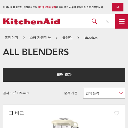
이 메시지를 닫으면, 키친에이드의
개인정보처리방침
에 따라 쿠키 사용에 동의한 것으로 간주됩니다.
네
홈페이지
소형 가전제품
블렌더
Blenders
ALL BLENDERS
필터 결과
결과
1
of
1
Results
분류 기준
Content
Changing
of
the
the
sort
page
by
has
option
been
the
비교
changed
page
will
refresh
updating