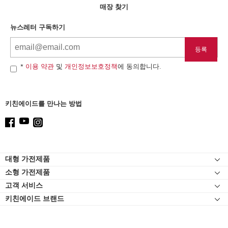
list,
매장 찾기
you
can
뉴스레터 구독하기
find
it
at
the
end
*
이용 약관
및
개인정보보호정책
에 동의합니다.
of
this
page
키친에이드를 만나는 방법
Footer
대형 가전제품
소형 가전제품
인덕션
고객 서비스
스탠드 믹서
오븐
키친에이드 브랜드
고객 자료실
스탠드 믹서 어태치먼트
냉장고
연락처
블렌더
식기세척기
고객 서비스