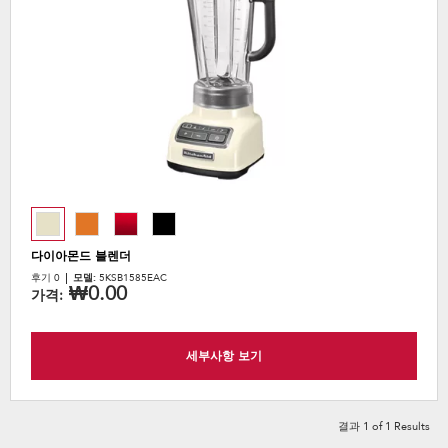
the
content
다이아몬드 블렌더
후기 0
모델:
5KSB1585EAC
₩0.00
가격:
세부사항 보기
결과
1
of
1
Results