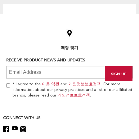
Item
added
to
the
compare
list,
매장 찾기
you
can
RECEIVE PRODUCT NEWS AND UPDATES
find
it
at
the
end
* I agree to the
이용 약관
and
개인정보보호정책
. For more
of
information about our privacy practices and a list of our affiliated
this
brands, please read our
개인정보보호정책
.
page
CONNECT WITH US