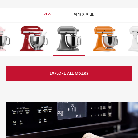
색상
어태치먼트
EXPLORE ALL ATTACHMENTS
EXPLORE ALL MIXERS