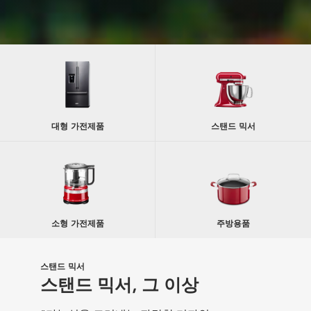
대형 가전제품
스탠드 믹서
소형 가전제품
주방용품
스탠드 믹서 어태치먼트
스탠드 믹서
여러분의 창의력을 펼쳐보세요.
스탠드 믹서, 그 이상