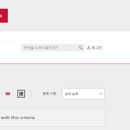
네
로그인
분류 기준
Content
Changing
of
the
the
sort
page
by
has
option
been
the
changed
page
ith this criteria.
will
refresh
updating
the