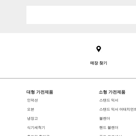
Item
added
to
the
compare
list,
매장 찾기
you
can
find
it
at
Footer
대형 가전제품
소형 가전제품
the
end
인덕션
스탠드 믹서
of
오븐
스탠드 믹서 어태치먼
this
page
냉장고
블렌더
식기세척기
핸드 블렌더