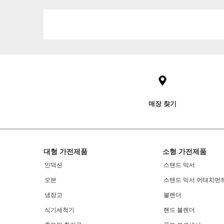
Item
added
to
the
compare
list,
매장 찾기
you
can
find
it
at
Footer
대형 가전제품
소형 가전제품
the
end
인덕션
스탠드 믹서
of
오븐
스탠드 믹서 어태치먼
this
page
냉장고
블렌더
식기세척기
핸드 블렌더