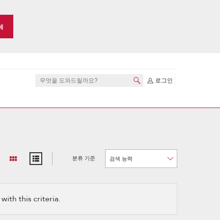
네
로그인
분류 기준
Content
Changing
of
the
the
sort
page
by
has
option
been
the
changed
page
ith this criteria.
will
refresh
updating
the