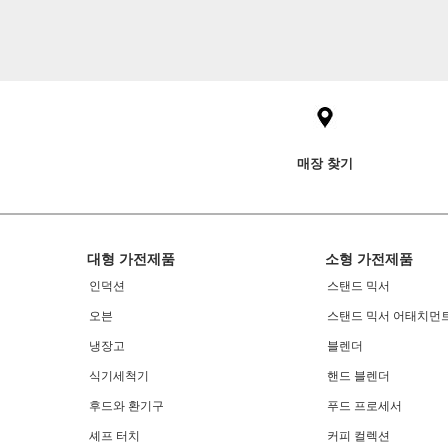
Item
added
to
the
compare
list,
you
매장 찾기
can
find
it
at
the
Footer
end
대형 가전제품
소형 가전제품
of
인덕션
스탠드 믹서
this
page
오븐
스탠드 믹서 어태치먼
냉장고
블렌더
식기세척기
핸드 블렌더
후드와 환기구
푸드 프로세서
셰프 터치
커피 컬렉션