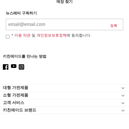
can
매장 찾기
find
it
뉴스레터 구독하기
at
the
end
of
*
이용 약관
및
개인정보보호정책
에 동의합니다.
this
page
키친에이드를 만나는 방법
Footer
대형 가전제품
소형 가전제품
인덕션
고객 서비스
스탠드 믹서
오븐
키친에이드 브랜드
고객 자료실
스탠드 믹서 어태치먼트
냉장고
연락처
블렌더
식기세척기
고객 서비스
핸드 블렌더