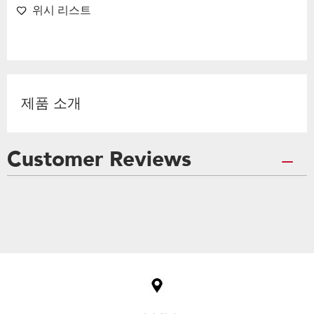
위시 리스트
제품 소개
Customer Reviews
Item
added
to
the
compare
list,
you