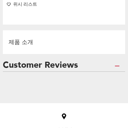
위시 리스트
제품 소개
Customer Reviews
Item
added
to
the
compare
list,
you