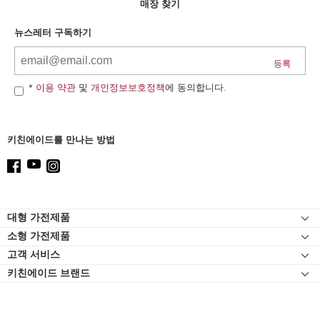
can
매장 찾기
find
it
뉴스레터 구독하기
at
the
end
of
*
이용 약관
및
개인정보보호정책
에 동의합니다.
this
page
키친에이드를 만나는 방법
Footer
대형 가전제품
소형 가전제품
인덕션
고객 서비스
스탠드 믹서
오븐
키친에이드 브랜드
고객 자료실
스탠드 믹서 어태치먼트
냉장고
연락처
블렌더
식기세척기
고객 서비스
핸드 블렌더