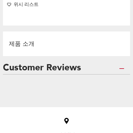
위시 리스트
제품 소개
Customer Reviews
Item
added
to
the
compare
list,
you