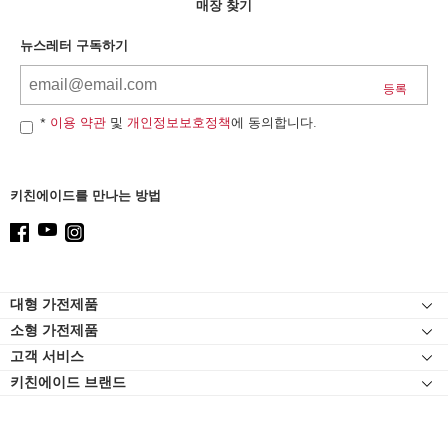
can
매장 찾기
find
it
뉴스레터 구독하기
at
the
end
of
*
이용 약관
및
개인정보보호정책
에 동의합니다.
this
page
키친에이드를 만나는 방법
Footer
대형 가전제품
소형 가전제품
인덕션
고객 서비스
스탠드 믹서
오븐
키친에이드 브랜드
고객 자료실
스탠드 믹서 어태치먼트
냉장고
연락처
블렌더
식기세척기
고객 서비스
핸드 블렌더