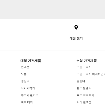
Item
added
to
the
compare
list,
you
매장 찾기
can
find
it
at
the
Footer
end
대형 가전제품
소형 가전제품
of
인덕션
스탠드 믹서
this
page
오븐
스탠드 믹서 어태치먼
냉장고
블렌더
식기세척기
핸드 블렌더
후드와 환기구
푸드 프로세서
셰프 터치
커피 컬렉션