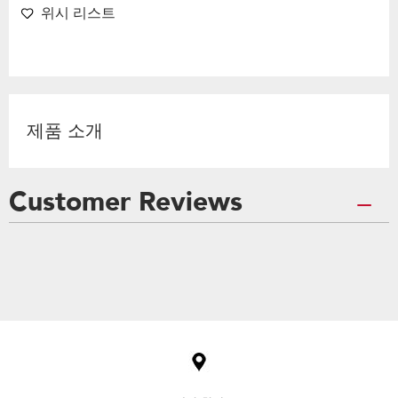
위시 리스트
제품 소개
Customer Reviews
Item
added
to
the
compare
list,
you