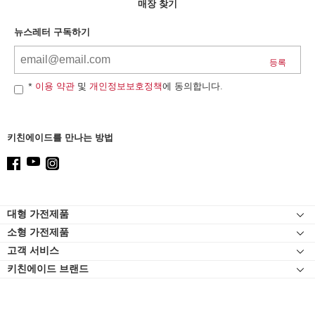
can
매장 찾기
find
it
뉴스레터 구독하기
at
the
end
of
*
이용 약관
및
개인정보보호정책
에 동의합니다.
this
page
키친에이드를 만나는 방법
Footer
대형 가전제품
소형 가전제품
인덕션
고객 서비스
스탠드 믹서
오븐
키친에이드 브랜드
고객 자료실
스탠드 믹서 어태치먼트
냉장고
연락처
블렌더
식기세척기
고객 서비스
핸드 블렌더