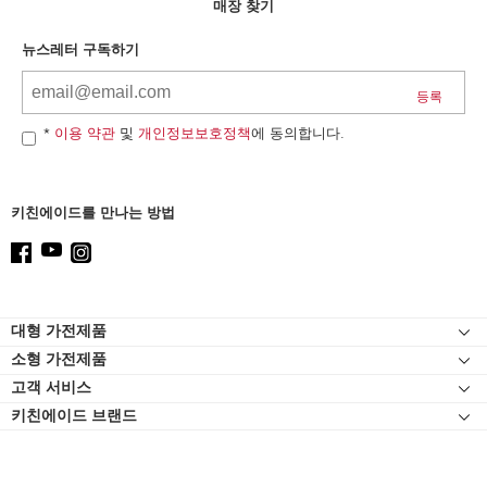
can
매장 찾기
find
it
뉴스레터 구독하기
at
the
end
of
*
이용 약관
및
개인정보보호정책
에 동의합니다.
this
page
키친에이드를 만나는 방법
Footer
대형 가전제품
소형 가전제품
인덕션
고객 서비스
스탠드 믹서
오븐
키친에이드 브랜드
고객 자료실
스탠드 믹서 어태치먼트
냉장고
연락처
블렌더
식기세척기
고객 서비스
핸드 블렌더