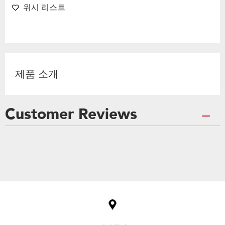
위시 리스트
제품 소개
Customer Reviews
Item
added
to
the
compare
list,
you