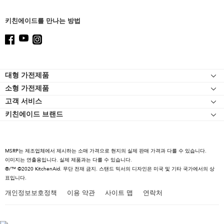
this
page
키친에이드를 만나는 방법
Footer
대형 가전제품
소형 가전제품
인덕션
고객 서비스
스탠드 믹서
오븐
키친에이드 브랜드
고객 자료실
스탠드 믹서 어태치먼트
냉장고
연락처
블렌더
식기세척기
고객 서비스
핸드 블렌더
후드와 환기구
MSRP는 제조업체에서 제시하는 소매 가격으로 현지의 실제 판매 가격과 다를 수 있습니다.
리콜규정
이미지는 연출용입니다. 실제 제품과는 다를 수 있습니다.
푸드 프로세서
셰프 터치
®/™ ©2020 KitchenAid. 무단 전재 금지. 스탠드 믹서의 디자인은 미국 및 기타 국가에서의 상
커피 컬렉션
표입니다.
스페셜 제품
전기 주전자
개인정보보호정책
이용 약관
사이트 맵
연락처