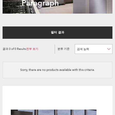
Paragraph
필터 결과
결과
0
of
0
Results
전부 보기
분류 기준
Content
Changing
of
the
the
sort
page
by
has
option
been
the
changed
page
Sorry, there are no products available with this criteria.
will
refresh
updating
the
content