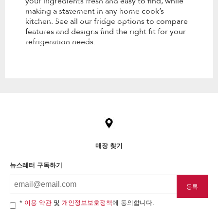
your ingredients fresh and easy to find, while
kitchen. See all our fridge options
making a statement in any home cook’s
to compare features and designs
kitchen. See all our fridge options to compare
find the right fit for your
features and designs find the right fit for your
refrigeration needs.
refrigeration needs.
Item
added
to
the
compare
list,
매장 찾기
you
can
뉴스레터 구독하기
find
it
at
the
end
*
이용 약관
및
개인정보보호정책
에 동의합니다.
of