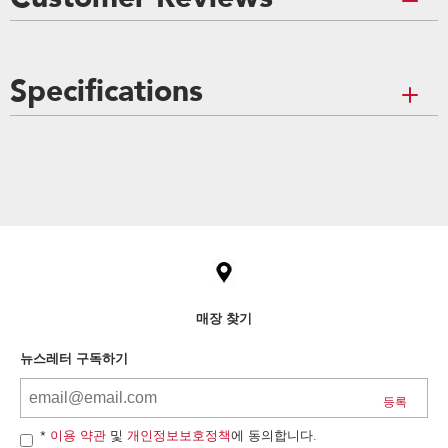
Specifications
Item
added
to
the
compare
list,
you
can
매장 찾기
find
it
뉴스레터 구독하기
at
the
end
of
*
이용 약관
및
개인정보보호정책
에 동의합니다.
this