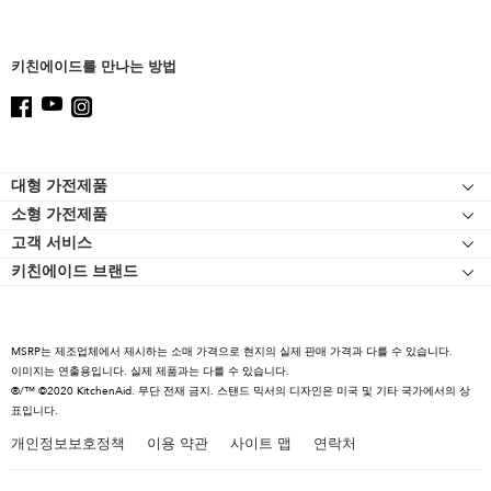
page
키친에이드를 만나는 방법
Footer
대형 가전제품
소형 가전제품
인덕션
고객 서비스
스탠드 믹서
오븐
키친에이드 브랜드
고객 자료실
스탠드 믹서 어태치먼트
냉장고
연락처
블렌더
식기세척기
고객 서비스
핸드 블렌더
후드와 환기구
MSRP는 제조업체에서 제시하는 소매 가격으로 현지의 실제 판매 가격과 다를 수 있습니다.
리콜규정
이미지는 연출용입니다. 실제 제품과는 다를 수 있습니다.
푸드 프로세서
셰프 터치
®/™ ©2020 KitchenAid. 무단 전재 금지. 스탠드 믹서의 디자인은 미국 및 기타 국가에서의 상
커피 컬렉션
표입니다.
스페셜 제품
전기 주전자
개인정보보호정책
이용 약관
사이트 맵
연락처