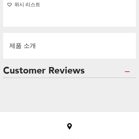
위시 리스트
제품 소개
Customer Reviews
Item
added
to
the
compare
list,
you