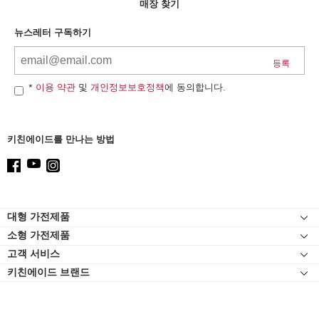
can
매장 찾기
find
it
뉴스레터 구독하기
at
the
end
of
*
이용 약관
및
개인정보보호정책
에 동의합니다.
this
page
키친에이드를 만나는 방법
Footer
대형 가전제품
소형 가전제품
인덕션
고객 서비스
스탠드 믹서
오븐
키친에이드 브랜드
고객 자료실
스탠드 믹서 어태치먼트
냉장고
연락처
블렌더
식기세척기
고객 서비스
핸드 블렌더